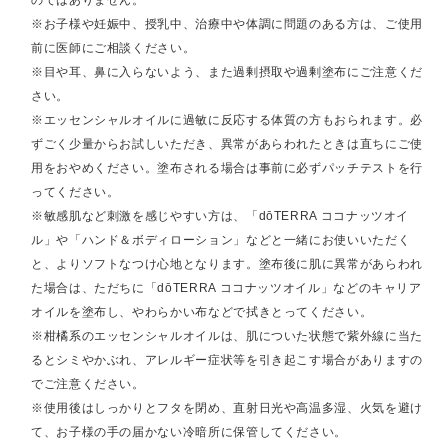
※お子様や妊娠中、授乳中、治療中や体調に問題のある方は、ご使用
前に医師にご相談ください。
※目や耳、鼻に入らないよう、また過剰摂取や過剰塗布にご注意くだ
さい。
※エッセンシャルオイルに過敏に反応する体質の方もおられます。必
ずごく少量からお試しいただき、異常があらわれたときは直ちにご使
用をおやめください。塗布される場合は事前に必ずパッチテストを行
ってください。
※敏感肌など刺激を感じやすい方は、「dōTERRA ココナッツオイ
ル」や「ハンド＆ボディローション」などと一緒にお使いいただく
と、よりソフトなつけ心地となります。塗布後に肌に異常があらわれ
た場合は、ただちに「dōTERRA ココナッツオイル」などのキャリア
オイルを塗布し、やわらかい布などで拭きとってください。
※柑橘系のエッセンシャルオイルは、肌についた状態で紫外線に当た
るとシミやかぶれ、アレルギー症状等を引き起こす場合がありますの
でご注意ください。
※使用後はしっかりとフタを閉め、直射日光や高温多湿、火気を避け
て、お子様の手の届かない冷暗所に保管してください。