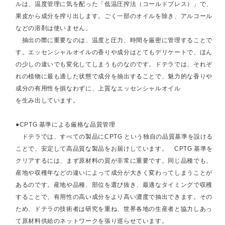
ルは、温度管理に気を配った「低温圧搾法（コールドプレス）」で、
果皮から成分を搾り出します。ごく一部のオイルを除き、アルコール
などの溶剤は使いません。
抽出の際に重要なのは、温度と圧力、時間を厳密に管理することで
す。エッセンシャルオイルの香りや成分はとてもデリケートで、ほん
の少しの違いでも変化してしまうものなのです。ドテラでは、それぞ
れの植物に最も適した状態で成分を抽出することで、魅力的な香りや
成分の有用性を損なわずに、上質なエッセンシャルオイル
を生み出しています。
●CPTG 基準による厳格な品質管理
ドテラでは、すべての製品にCPTG という独自の品質基準を設ける
ことで、安定して高品質な製品をお届けしています。 CPTG 基準を
クリアするには、まず原材料の質が非常に重要です。同じ品種でも、
産地や収穫年などの違いによって成分が大きく変わってしまうことが
あるのです。産地や品種、部位を選び抜き、最適なタイミングで収穫
することで、有用性の高い成分をより高い濃度で抽出できます。その
ため、ドテラの技術者は研究を重ね、世界各地の生産者と協力しあっ
て原材料供給のネットワークを張り巡らせています。