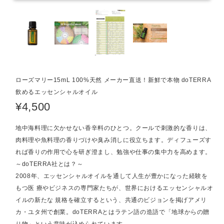
ローズマリー15mL 100%天然 メーカー直送！新鮮で本物 doTERRA
飲めるエッセンシャルオイル
¥4,500
地中海料理に欠かせない香辛料のひとつ。クールで刺激的な香りは、
肉料理や魚料理の香りづけや臭み消しに役立ちます。ディフューズす
れば香りの作用で心を研ぎ澄まし、勉強や仕事の集中力を高めます。
～doTERRA社とは？～
2008年、エッセンシャルオイルを通して人生が豊かになった経験を
もつ医 療やビジネスの専門家たちが、世界におけるエッセンシャルオ
イルの新たな 規格を確立するという、共通のビジョンを掲げアメリ
カ・ユタ州で創業。doTERRAとはラテン語の造語で「地球からの贈
り物」という意味が込められています。