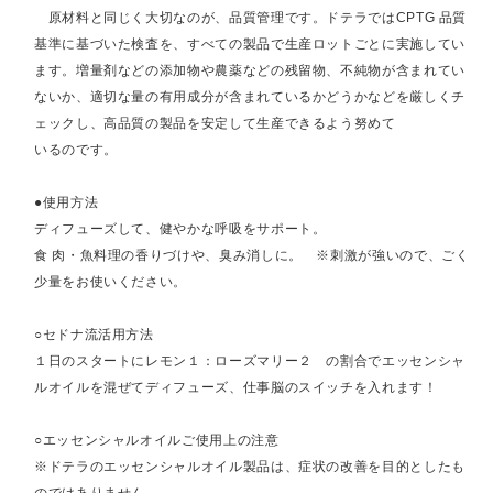
原材料と同じく大切なのが、品質管理です。ドテラではCPTG 品質
基準に基づいた検査を、すべての製品で生産ロットごとに実施してい
ます。増量剤などの添加物や農薬などの残留物、不純物が含まれてい
ないか、適切な量の有用成分が含まれているかどうかなどを厳しくチ
ェックし、高品質の製品を安定して生産できるよう努めて
いるのです。
●使用方法
ディフューズして、健やかな呼吸をサポート。
食 肉・魚料理の香りづけや、臭み消しに。 ※刺激が強いので、ごく
少量をお使いください。
○セドナ流活用方法
１日のスタートにレモン１：ローズマリー２ の割合でエッセンシャ
ルオイルを混ぜてディフューズ、仕事脳のスイッチを入れます！
○エッセンシャルオイルご使用上の注意
※ドテラのエッセンシャルオイル製品は、症状の改善を目的としたも
のではありません。