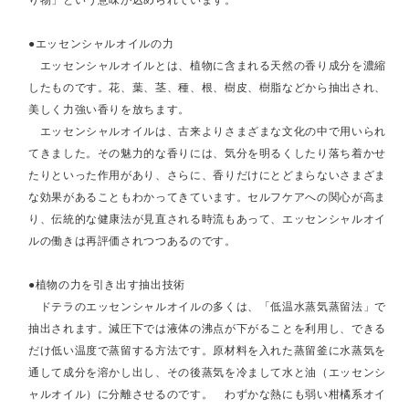
●エッセンシャルオイルの力
エッセンシャルオイルとは、植物に含まれる天然の香り成分を濃縮
したものです。花、葉、茎、種、根、樹皮、樹脂などから抽出され、
美しく力強い香りを放ちます。
エッセンシャルオイルは、古来よりさまざまな文化の中で用いられ
てきました。その魅力的な香りには、気分を明るくしたり落ち着かせ
たりといった作用があり、さらに、香りだけにとどまらないさまざま
な効果があることもわかってきています。セルフケアへの関心が高ま
り、伝統的な健康法が見直される時流もあって、エッセンシャルオイ
ルの働きは再評価されつつあるのです。
●植物の力を引き出す抽出技術
ドテラのエッセンシャルオイルの多くは、「低温水蒸気蒸留法」で
抽出されます。減圧下では液体の沸点が下がることを利用し、できる
だけ低い温度で蒸留する方法です。原材料を入れた蒸留釜に水蒸気を
通して成分を溶かし出し、その後蒸気を冷まして水と油（エッセンシ
ャルオイル）に分離させるのです。 わずかな熱にも弱い柑橘系オイ