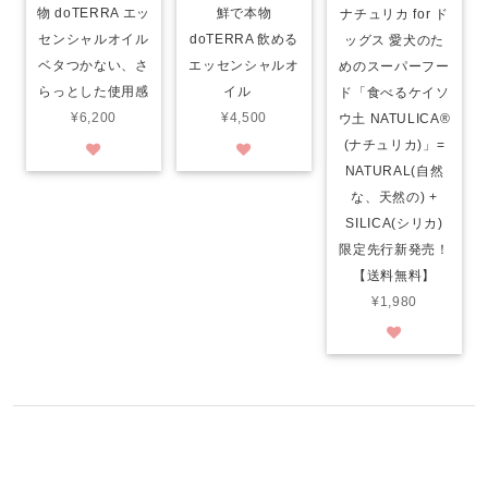
物 doTERRA エッ
鮮で本物
ナチュリカ for ド
センシャルオイル
doTERRA 飲める
ッグス 愛犬のた
ベタつかない、さ
エッセンシャルオ
めのスーパーフー
らっとした使用感
イル
ド「食べるケイソ
¥6,200
¥4,500
ウ土 NATULICA®️
(ナチュリカ)」=
NATURAL(自然
な、天然の) +
SILICA(シリカ)
限定先行新発売！
【送料無料】
¥1,980