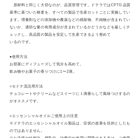
原材料と同じく大切なのが、品質管理です。ドテラではCPTG 品質
基準に基づいた検査を、すべての製品で生産ロットごとに実施してい
ます。増量剤などの添加物や農薬などの残留物、不純物が含まれてい
ないか、適切な量の有用成分が含まれているかどうかなどを厳しくチ
ェックし、高品質の製品を安定して生産できるよう努めて
いるのです。
●使用方法
お部屋にディフューズして気分を高めて。
飲み物やお菓子の香りづけに1〜2滴。
○セドナ流活用方法
チョコレートやクリームなどスイーツに１滴垂らして風味つけするの
がオススメです。
○エッセンシャルオイルご使用上の注意
※ドテラのエッセンシャルオイル製品は、症状の改善を目的としたも
のではありません。
※お子様や妊娠中、授乳中、治療中や体調に問題のある方は、ご使用