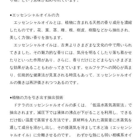
●エッセンシャルオイルの力
エッセンシャルオイルとは、植物に含まれる天然の香り成分を濃縮
したものです。花、葉、茎、種、根、樹皮、樹脂などから抽出され、
美しく力強い香りを放ちます。
エッセンシャルオイルは、古来よりさまざまな文化の中で用いられ
てきました。その魅力的な香りには、気分を明るくしたり落ち着かせ
たりといった作用があり、さらに、香りだけにとどまらないさまざま
な効果があることもわかってきています。セルフケアへの関心が高ま
り、伝統的な健康法が見直される時流もあって、エッセンシャルオイ
ルの働きは再評価されつつあるのです。
●植物の力を引き出す抽出技術
ドテラのエッセンシャルオイルの多くは、「低温水蒸気蒸留法」で
抽出されます。減圧下では液体の沸点が下がることを利用し、できる
だけ低い温度で蒸留する方法です。原材料を入れた蒸留釜に水蒸気を
通して成分を溶かし出し、その後蒸気を冷まして水と油（エッセンシ
ャルオイル）に分離させるのです。 わずかな熱にも弱い柑橘系オイ