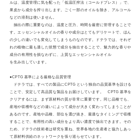
ルは、温度管理に気を配った「低温圧搾法（コールドプレス）」で、
果皮から成分を搾り出します。ごく一部のオイルを除き、アルコール
などの溶剤は使いません。
抽出の際に重要なのは、温度と圧力、時間を厳密に管理することで
す。エッセンシャルオイルの香りや成分はとてもデリケートで、ほん
の少しの違いでも変化してしまうものなのです。ドテラでは、それぞ
れの植物に最も適した状態で成分を抽出することで、魅力的な香りや
成分の有用性を損なわずに、上質なエッセンシャルオイル
を生み出しています。
●CPTG 基準による厳格な品質管理
ドテラでは、すべての製品にCPTG という独自の品質基準を設ける
ことで、安定して高品質な製品をお届けしています。 CPTG 基準を
クリアするには、まず原材料の質が非常に重要です。同じ品種でも、
産地や収穫年などの違いによって成分が大きく変わってしまうことが
あるのです。産地や品種、部位を選び抜き、最適なタイミングで収穫
することで、有用性の高い成分をより高い濃度で抽出できます。その
ため、ドテラの技術者は研究を重ね、世界各地の生産者と協力しあっ
て原材料供給のネットワークを張り巡らせています。