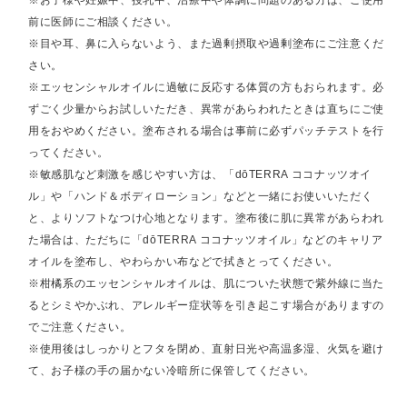
前に医師にご相談ください。
※目や耳、鼻に入らないよう、また過剰摂取や過剰塗布にご注意くだ
さい。
※エッセンシャルオイルに過敏に反応する体質の方もおられます。必
ずごく少量からお試しいただき、異常があらわれたときは直ちにご使
用をおやめください。塗布される場合は事前に必ずパッチテストを行
ってください。
※敏感肌など刺激を感じやすい方は、「dōTERRA ココナッツオイ
ル」や「ハンド＆ボディローション」などと一緒にお使いいただく
と、よりソフトなつけ心地となります。塗布後に肌に異常があらわれ
た場合は、ただちに「dōTERRA ココナッツオイル」などのキャリア
オイルを塗布し、やわらかい布などで拭きとってください。
※柑橘系のエッセンシャルオイルは、肌についた状態で紫外線に当た
るとシミやかぶれ、アレルギー症状等を引き起こす場合がありますの
でご注意ください。
※使用後はしっかりとフタを閉め、直射日光や高温多湿、火気を避け
て、お子様の手の届かない冷暗所に保管してください。