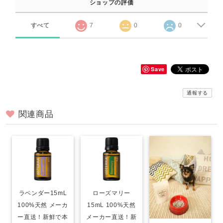
ショップの評価
すべて
7
0
0
Save
通報する
関連商品
ラベンダー15mL
ローズマリー
100%天然 メーカ
15mL 100%天然
ー直送！新鮮で本
メーカー直送！新